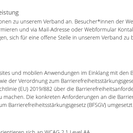
eistung
tionen zu unserem Verband an. Besucher*innen der Web
rmieren und via Mail-Adresse oder Webformular Kontakt
gen, sich für eine offene Stelle in unserem Verband zu
bsites und mobilen Anwendungen im Einklang mit den
sowie der Verordnung zum Barrierefreiheitsstärkungsge
Richtlinie (EU) 2019/882 über die Barrierefreiheitsanfo
 zu machen. Die konkreten Anforderungen an die Barrie
zum Barrierefreiheitsstärkungsgesetz (BFSGV) umgesetz
entieren sich an WCAG 2.1 Level AA.