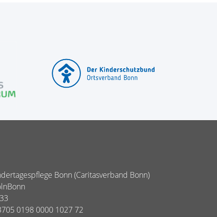
dertagespflege Bonn (Caritasverband Bonn)
ölnBonn
E33
3705 0198 0000 1027 72