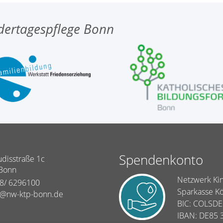
dertagespflege Bonn
Spendenkonto
udisstraße 1c
Bonn
Netzwerk Kin
8/ 6296100
Sparkasse K
o@nw-ktp-bonn.de
BIC: COLSD
IBAN: DE85 