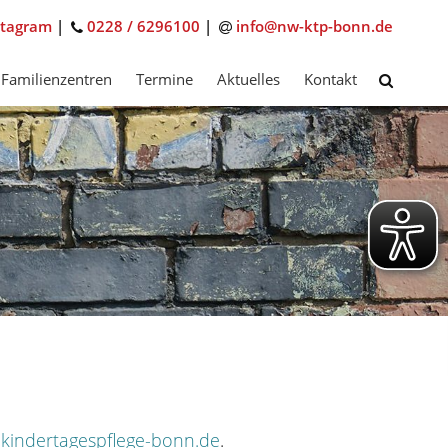
stagram
|
0228 / 6296100
|
info@nw-ktp-bonn.de
Familienzentren
Termine
Aktuelles
Kontakt
kindertagespflege-bonn.de
.