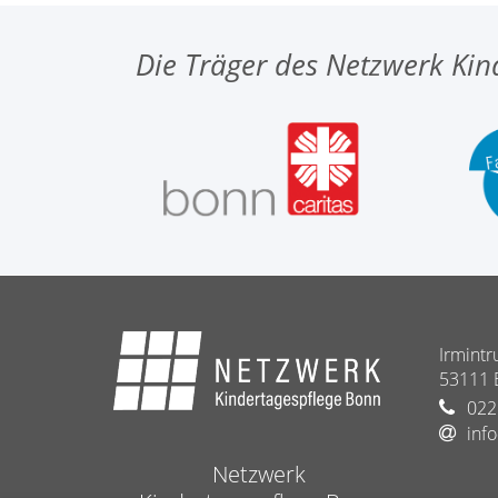
Die Träger des Netzwerk Kin
Irmintr
53111
022
inf
Netzwerk