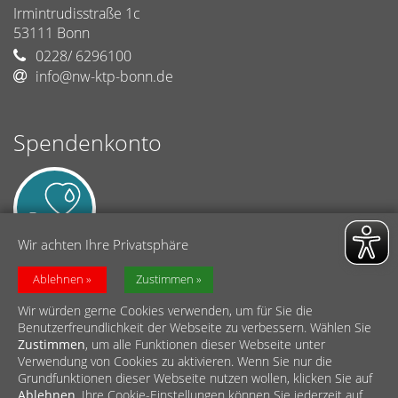
Irmintrudisstraße 1c
53111
Bonn
0228/ 6296100
info@nw-ktp-bonn.de
Spendenkonto
Wir achten Ihre Privatsphäre
Netzwerk Kindertagespflege Bonn (Caritasverband Bonn)
Ablehnen
Zustimmen
Sparkasse KölnBonn
Wir würden gerne Cookies verwenden, um für Sie die
BIC: COLSDE33
Benutzerfreundlichkeit der Webseite zu verbessern. Wählen Sie
IBAN: DE85 3705 0198 0000 1027 72
Zustimmen
, um alle Funktionen dieser Webseite unter
Verwendung von Cookies zu aktivieren. Wenn Sie nur die
Grundfunktionen dieser Webseite nutzen wollen, klicken Sie auf
Ablehnen
. Ihre Cookie-Einstellungen können Sie jederzeit auf